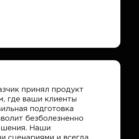
азчик принял продукт
м, где ваши клиенты
вильная подготовка
зволит безболезненно
чшения. Наши
и сценариями и всегда