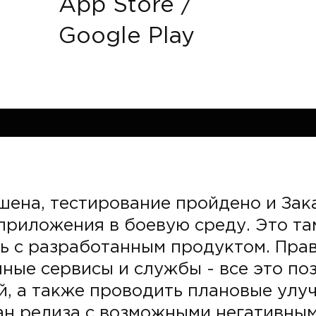
App Store /
Google Play
шена, тестирование пройдено и Зак
приложения в боевую среду. Это та
ь с разработанным продуктом. Пра
ные сервисы и службы - все это по
й, а также проводить плановые улу
ан релиза с возможными негативным