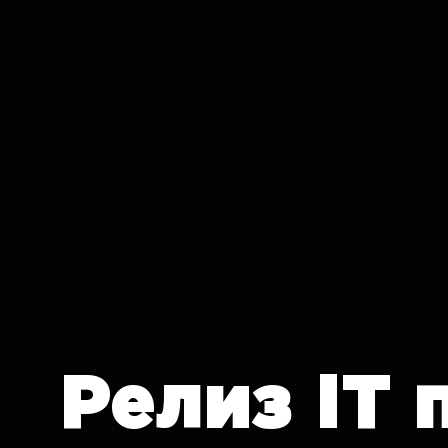
IT CRON
Релиз
IT 