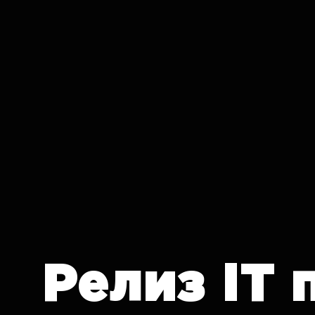
IT CRON
Релиз
IT 