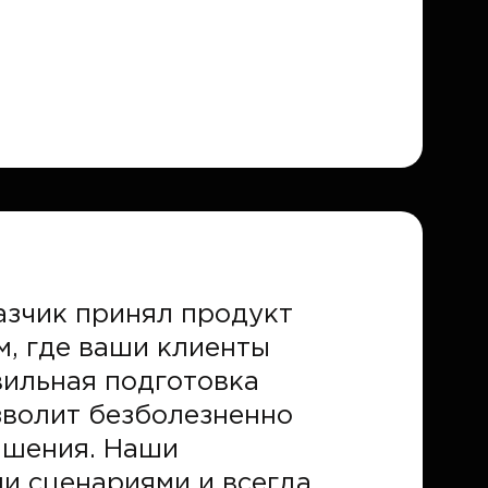
азчик принял продукт
м, где ваши клиенты
вильная подготовка
зволит безболезненно
чшения. Наши
и сценариями и всегда