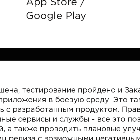
App Store /
Google Play
шена, тестирование пройдено и Зак
приложения в боевую среду. Это та
ь с разработанным продуктом. Пра
ные сервисы и службы - все это по
й, а также проводить плановые улу
ан релиза с возможными негативным