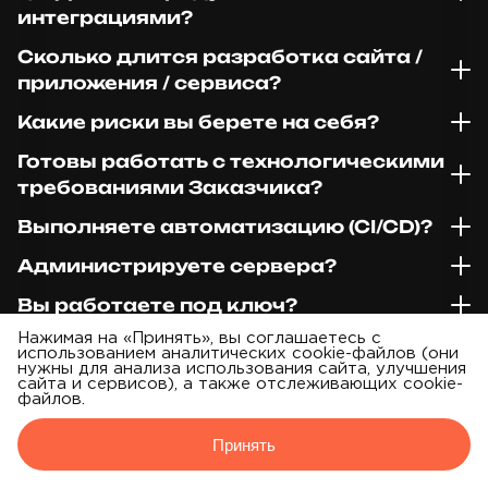
интеграциями?
Сколько длится разработка сайта /
приложения / сервиса?
Какие риски вы берете на себя?
Готовы работать с технологическими
требованиями Заказчика?
Выполняете автоматизацию (CI/CD)?
Администрируете сервера?
Вы работаете под ключ?
Нажимая на «Принять», вы соглашаетесь с
Можно ли выбрать вариант под
использованием аналитических cookie-файлов (они
бюджет?
нужны для анализа использования сайта, улучшения
сайта и сервисов), а также отслеживающих cookie-
файлов.
Принять