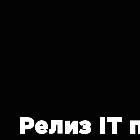
IT CRON
Релиз
IT 