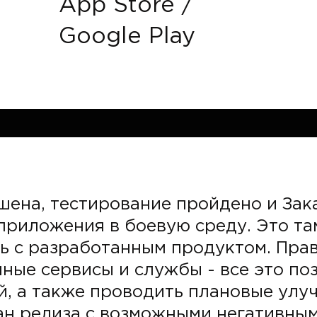
App Store /
Google Play
шена, тестирование пройдено и Зак
приложения в боевую среду. Это та
ь с разработанным продуктом. Пра
ные сервисы и службы - все это по
й, а также проводить плановые улу
ан релиза с возможными негативным