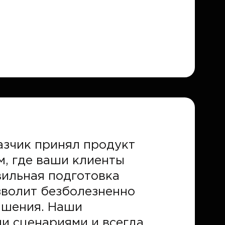
азчик принял продукт
м, где ваши клиенты
вильная подготовка
зволит безболезненно
чшения. Наши
и сценариями и всегда