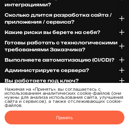
интеграциями?
Сколько длится разработка сайта /
приложения / сервиса?
Какие риски вы берете на себя?
Готовы работать с технологическими
требованиями Заказчика?
Выполняете автоматизацию (CI/CD)?
Администрируете сервера?
Вы работаете под ключ?
Нажимая на «Принять», вы соглашаетесь с
Можно ли выбрать вариант под
использованием аналитических cookie-файлов (они
бюджет?
нужны для анализа использования сайта, улучшения
сайта и сервисов), а также отслеживающих cookie-
файлов.
Принять