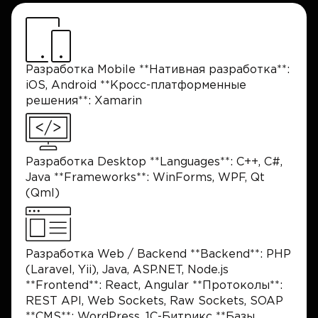
Разработка Mobile **Нативная разработка**:
iOS, Android **Кросс-платформенные
решения**: Xamarin
Разработка Desktop **Languages**: C++, C#,
Java **Frameworks**: WinForms, WPF, Qt
(Qml)
Разработка Web / Backend **Backend**: PHP
(Laravel, Yii), Java, ASP.NET, Node.js
**Frontend**: React, Angular **Протоколы**:
REST API, Web Sockets, Raw Sockets, SOAP
**CMS**: WordPress, 1C-Битрикс **Базы