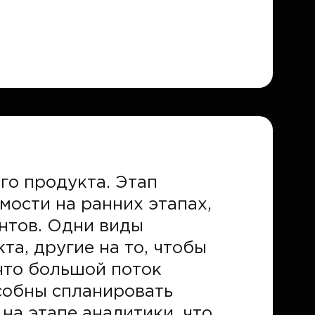
го продукта. Этап
мости на ранних этапах,
нтов. Одни виды
а, другие на то, чтобы
 что большой поток
собны спланировать
на этапе аналитики, что