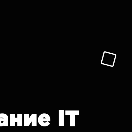
ание
IT