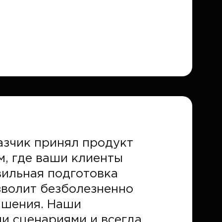
азчик принял продукт
м, где ваши клиенты
вильная подготовка
зволит безболезненно
чшения. Наши
и сценариями и всегда