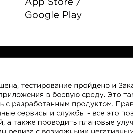
App Store /
Google Play
шена, тестирование пройдено и Зак
приложения в боевую среду. Это та
ь с разработанным продуктом. Пра
ные сервисы и службы - все это по
й, а также проводить плановые улу
ан релиза с возможными негативным