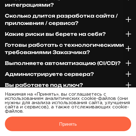
интеграциями?
Сколько длится разработка сайта /
приложения / сервиса?
Какие риски вы берете на себя?
Готовы работать с технологическими
требованиями Заказчика?
Выполняете автоматизацию (CI/CD)?
Администрируете сервера?
Вы работаете под ключ?
Нажимая на «Принять», вы соглашаетесь с
Можно ли выбрать вариант под
использованием аналитических cookie-файлов (они
бюджет?
нужны для анализа использования сайта, улучшения
сайта и сервисов), а также отслеживающих cookie-
файлов.
Принять