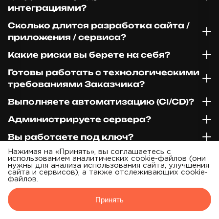
интеграциями?
Сколько длится разработка сайта /
приложения / сервиса?
Какие риски вы берете на себя?
Готовы работать с технологическими
требованиями Заказчика?
Выполняете автоматизацию (CI/CD)?
Администрируете сервера?
Вы работаете под ключ?
Нажимая на «Принять», вы соглашаетесь с
Можно ли выбрать вариант под
использованием аналитических cookie-файлов (они
бюджет?
нужны для анализа использования сайта, улучшения
сайта и сервисов), а также отслеживающих cookie-
файлов.
Принять