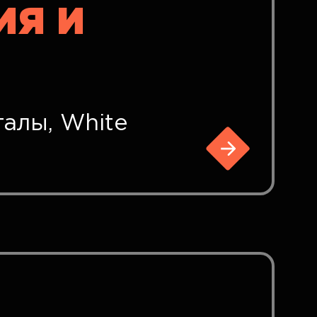
ИЯ И
талы, White