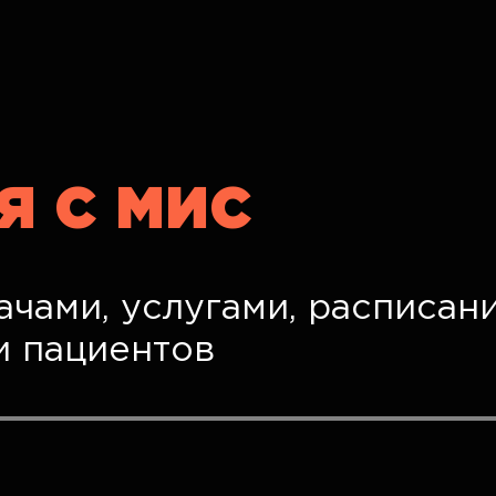
Я С МИС
чами, услугами, расписани
и пациентов