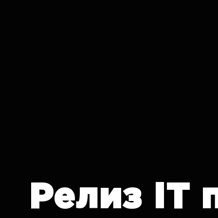
IT CRON
Релиз
IT 