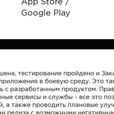
App Store /
Google Play
шена, тестирование пройдено и Зак
приложения в боевую среду. Это та
ь с разработанным продуктом. Пра
ные сервисы и службы - все это по
й, а также проводить плановые улу
ан релиза с возможными негативным