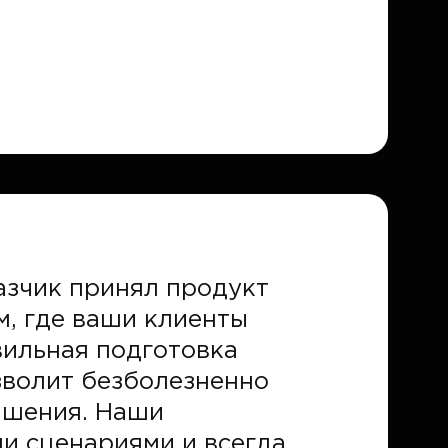
азчик принял продукт
м, где ваши клиенты
вильная подготовка
зволит безболезненно
чшения. Наши
и сценариями и всегда