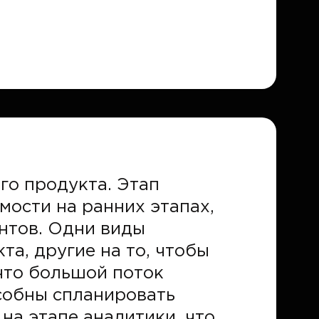
го продукта. Этап
мости на ранних этапах,
нтов. Одни виды
а, другие на то, чтобы
 что большой поток
собны спланировать
на этапе аналитики, что