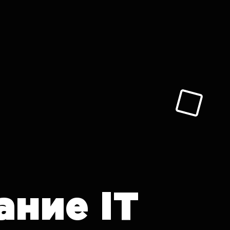
ание
IT