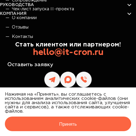
Сопровождение
РУКОВОДСТВА
Чек-лист запуска IT-проекта
КОМПАНИЯ
О компании
Отзывы
Контакты
Стать клиентом или партнером!
hello@it-cron.ru
Оставить заявку
Нажимая на «Принять», вы соглашаетесь с
использованием аналитических cookie-файлов (они
нужны для анализа использования сайта, улучшения
сайта и сервисов), а также отслеживающих cookie-
IT CRON
файлов.
©
2026
АЙТИ КРОН
Принять