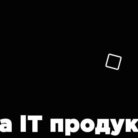
а
IT проду