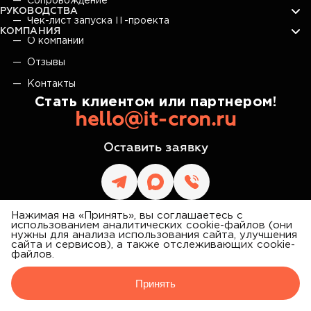
Сопровождение
РУКОВОДСТВА
Чек-лист запуска IT-проекта
КОМПАНИЯ
О компании
Отзывы
Контакты
Стать клиентом или партнером!
hello@it-cron.ru
Оставить заявку
Нажимая на «Принять», вы соглашаетесь с
использованием аналитических cookie-файлов (они
нужны для анализа использования сайта, улучшения
сайта и сервисов), а также отслеживающих cookie-
IT CRON
файлов.
©
2026
АЙТИ КРОН
Принять