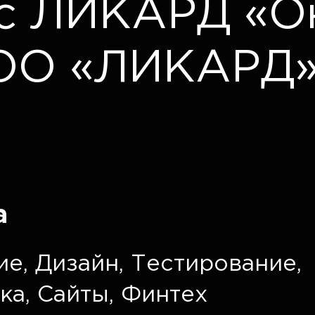
ис ЛИКАРД «О
ООО «ЛИКАРД
а
ие
,
Дизайн
,
Тестирование
,
ка
,
Сайты
,
Финтех