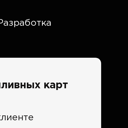
Разработка
пливных карт
клиенте