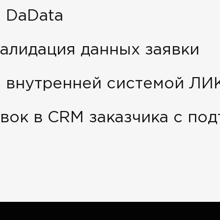
 DaData
алидация данных заявки
с внутренней системой Л
явок в CRM заказчика с по