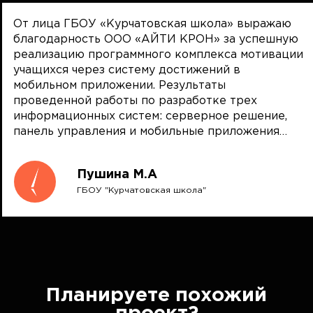
От лица ГБОУ «Курчатовская школа» выражаю
благодарность ООО «АЙТИ КРОН» за успешную
реализацию программного комплекса мотивации
учащихся через систему достижений в
мобильном приложении. Результаты
проведенной работы по разработке трех
информационных систем: серверное решение,
панель управления и мобильные приложения
(iPhone, Android) оцениваются на отлично. Сроки
проекта выдержаны, а ввод в эксплуатацию
Пушина М.А
выполнен раньше обозначенного времени, что
ГБОУ "Курчатовская школа"
позволило раньше начать работать с новым
продуктом. В процессе работы также
разработано новое видение интерфейса
мобильного приложения и предложен план
развития платформы, что позволит нам в
дальнейшем реализовать более удобный сервис
для наших клиентов. Рекомендую ООО «АЙТИ
Планируете похожий
КРОН» как ответственного партнера в