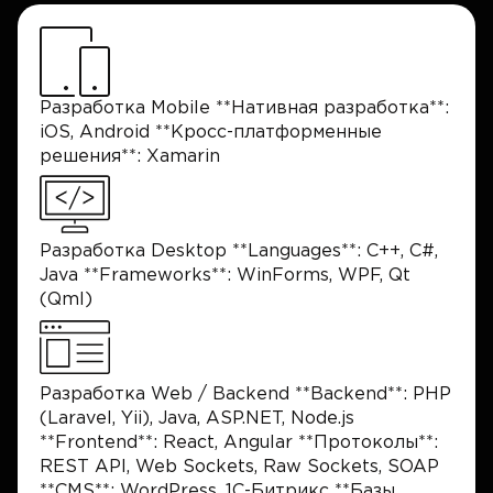
Разработка Mobile **Нативная разработка**:
iOS, Android **Кросс-платформенные
решения**: Xamarin
Разработка Desktop **Languages**: C++, C#,
Java **Frameworks**: WinForms, WPF, Qt
(Qml)
Разработка Web / Backend **Backend**: PHP
(Laravel, Yii), Java, ASP.NET, Node.js
**Frontend**: React, Angular **Протоколы**:
REST API, Web Sockets, Raw Sockets, SOAP
**CMS**: WordPress, 1C-Битрикс **Базы