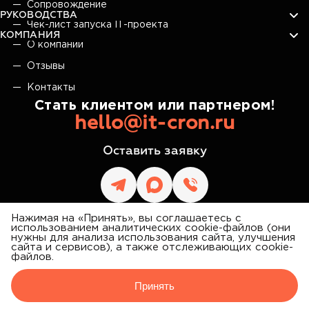
Сопровождение
РУКОВОДСТВА
Чек-лист запуска IT-проекта
КОМПАНИЯ
О компании
Отзывы
Контакты
Стать клиентом или партнером!
hello@it-cron.ru
Оставить заявку
Нажимая на «Принять», вы соглашаетесь с
использованием аналитических cookie-файлов (они
нужны для анализа использования сайта, улучшения
сайта и сервисов), а также отслеживающих cookie-
IT CRON
файлов.
©
2026
АЙТИ КРОН
Принять