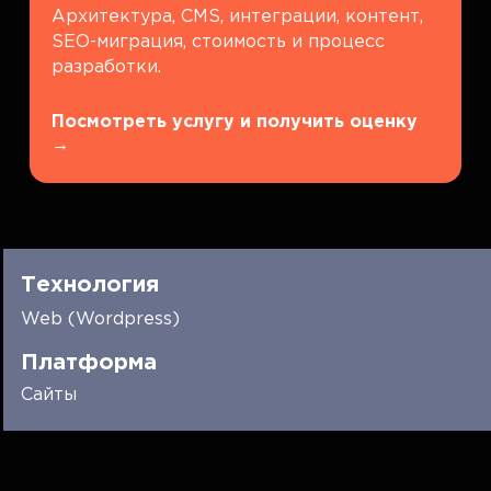
Архитектура, CMS, интеграции, контент,
SEO-миграция, стоимость и процесс
разработки.
Посмотреть услугу и получить оценку
→
Технология
Web (Wordpress)
Платформа
Сайты