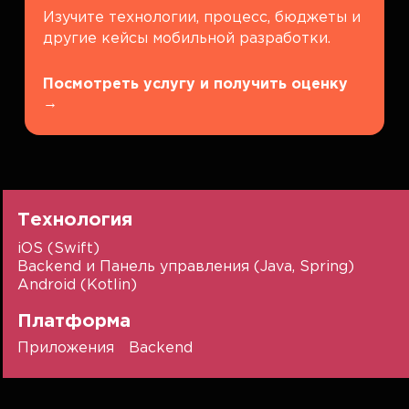
Изучите технологии, процесс, бюджеты и
другие кейсы мобильной разработки.
Посмотреть услугу и получить оценку
→
Технология
iOS (Swift)
Backend и Панель управления (Java, Spring)
Android (Kotlin)
Платформа
Приложения
Backend