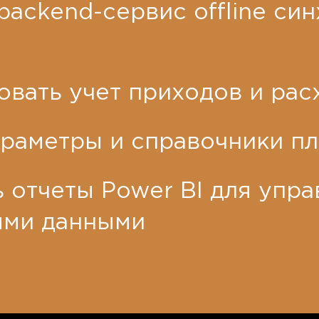
backend-сервис oﬀline си
овать учет приходов и рас
араметры и справочники п
 отчеты Power BI для упра
ыми данными