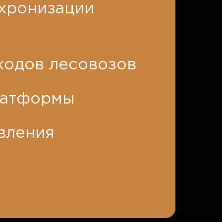
нхронизации
ходов лесовозов
латформы
вления