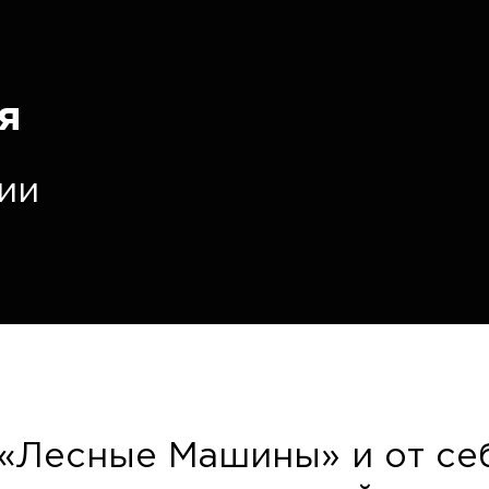
я
ии
«Лесные Машины» и от себ