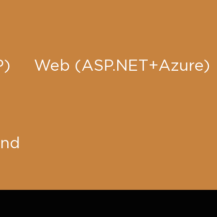
P)
Web (ASP.NET+Azure)
end