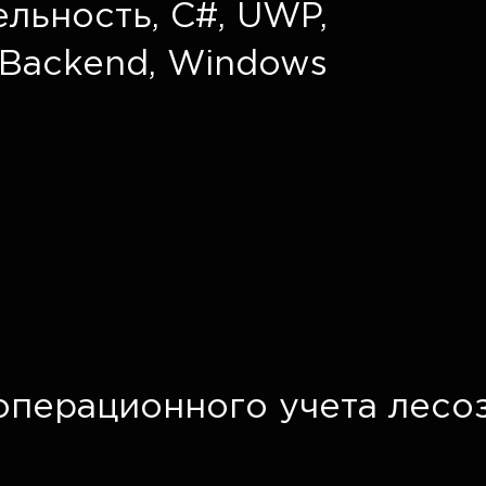
ельность
,
C#, UWP
,
Backend
,
Windows
операционного учета лесо