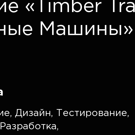
е «Timber Tr
ные Машины»
а
ие
,
Дизайн
,
Тестирование
,
Разработка
,