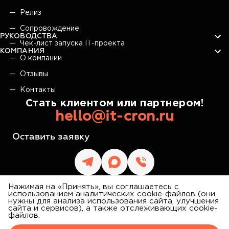
Релиз
Сопровождение
РУКОВОДСТВА
Чек-лист запуска IT-проекта
КОМПАНИЯ
О компании
Отзывы
Контакты
Стать клиентом или партнером!
hello@it-cron.ru
Оставить заявку
Нажимая на «Принять», вы соглашаетесь с
использованием аналитических cookie-файлов (они
нужны для анализа использования сайта, улучшения
сайта и сервисов), а также отслеживающих cookie-
IT CRON
файлов.
©
2026
АЙТИ КРОН