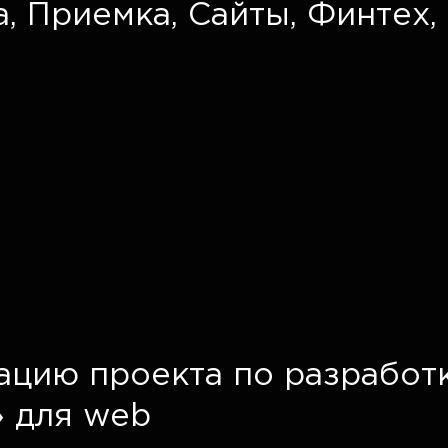
а
,
Приемка
,
Сайты
,
Финтех
,
ацию проекта по разработ
» для web