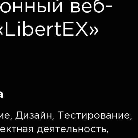
онный веб-
«LibertEX»
а
ие
,
Дизайн
,
Тестирование
,
ектная деятельность
,