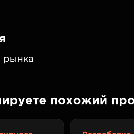
я
 рынка
нируете похожий про