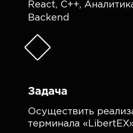
React
,
C++
,
Аналитик
Backend
Задача
Осуществить реализ
терминала «LibertEX