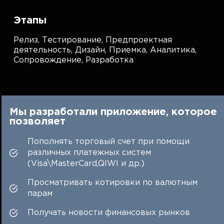
Этапы
Релиз,
Тестирование,
Предпроектная
деятельность,
Дизайн,
Приемка,
Аналитика,
Сопровождение,
Разработка
Мы разработали приложение, которое
позволяет
Пополнять торговый счет при помощи
различных платежных систем
(Visa\MasterCard,QIWI и др.)
Просматривать котировки по валютным
парам
Получать новости финансовых рынков