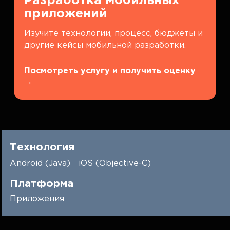
Разработка мобильных
приложений
Изучите технологии, процесс, бюджеты и
другие кейсы мобильной разработки.
Посмотреть услугу и получить оценку
→
Технология
Android (Java)
iOS (Objective-C)
Платформа
Приложения