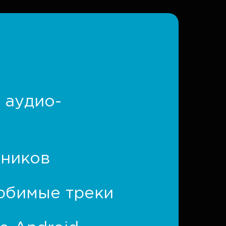
 аудио-
чников
юбимые треки